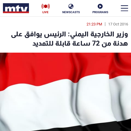
LIVE
NEWSCASTS
PROGRAMS
21:23 PM
17 Oct 2016
en
وزير الخارجية اليمني: الرئيس يوافق على
الأخبار
هدنة من 72 ساعة قابلة للتمديد
سياسة
ناس
إقتصاد
فن
منوعات
رياضة
كأس العالم
البرامج
جدول البرامج