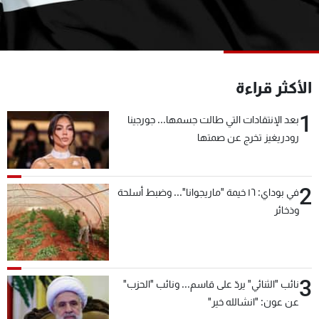
شاهد البرامج
الترددات
عن MTV
وظائف
الأكثر قراءة
الإنـتـاج
تواصل معنا
لاعلاناتكم
شروط الإسـتخدام
1
بعد الإنتقادات التي طالت جسمها... جورجينا
سياسة الخصوصية
رودريغيز تخرج عن صمتها
2
في بوداي: ١٦ خيمة "ماريجوانا"... وضبط أسلحة
وذخائر
3
نائب "الثنائي" يردّ على قاسم... ونائب "الحزب"
عن عون: "انشالله خير"