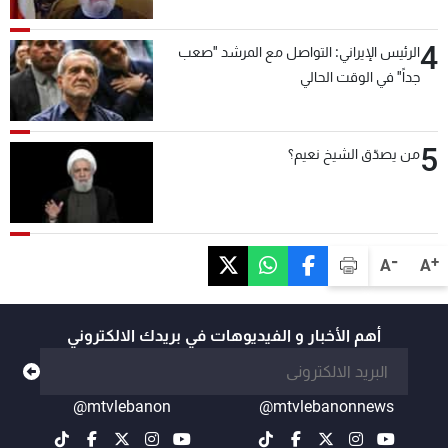
4
الرئيس الإيراني: التواصل مع المرشد "صعب
جداً" في الوقت الحالي
5
من يصدّق الشيخ نعيم؟
-
+
A
A
أهم الأخبار و الفيديوهات في بريدك الالكتروني
@mtvlebanon
@mtvlebanonnews