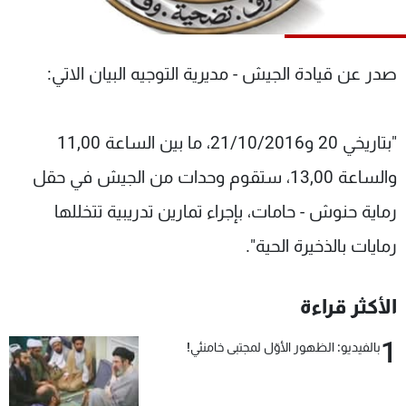
شاهد البرامج
الترددات
صدر عن قيادة الجيش - مديرية التوجيه البيان الاتي:
عن MTV
وظائف
الإنـتـاج
تواصل معنا
"بتاريخي 20 و21/10/2016، ما بين الساعة 11,00
لاعلاناتكم
شروط الإسـتخدام
سياسة الخصوصية
والساعة 13,00، ستقوم وحدات من الجيش في حقل
رماية حنوش - حامات، بإجراء تمارين تدريبية تتخللها
رمايات بالذخيرة الحية".
الأكثر قراءة
1
بالفيديو: الظهور الأوّل لمجتبى خامنئي!