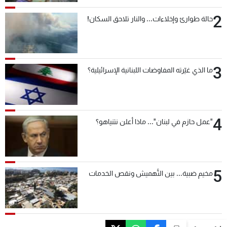
2
حالة طوارئ وإخلاءات... والنار تلاحق السكان!
3
ما الذي غيّرته المفاوضات اللبنانية الإسرائيلية؟
4
"عمل حازم في لبنان"... ماذا أعلن نتنياهو؟
5
مخيم ضبية... بين التَّهميش ونقص الخدمات