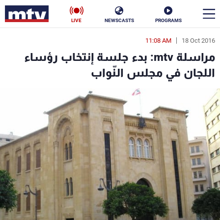
LIVE
NEWSCASTS
PROGRAMS
11:08 AM
18 Oct 2016
en
مراسلة mtv: بدء جلسة إنتخاب رؤساء
الأخبار
اللجان في مجلس النّواب
سياسة
ناس
إقتصاد
فن
منوعات
رياضة
كأس العالم
البرامج
جدول البرامج