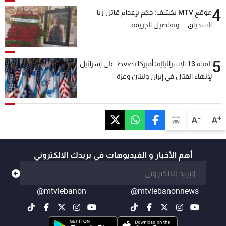
4
موقع MTV يكشف: حكم بإعدام قاتل ريا
الشدياق… وتفاصيل الجريمة
5
القناة 13 الإسرائيليّة: أميركا تضغط على إسرائيل
لإنهاء القتال في إيران ولبنان وغزة
-
+
A
A
أهم الأخبار و الفيديوهات في بريدك الالكتروني
@mtvlebanon
@mtvlebanonnews