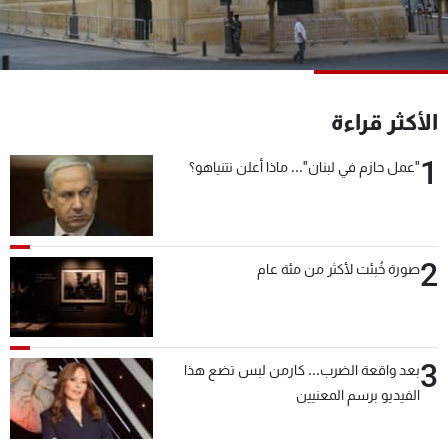
شاهد البرامج
الترددات
عن MTV
وظائف
الأكثر قراءة
الإنـتـاج
تواصل معنا
لاعلاناتكم
شروط الإسـتخدام
1
"عمل حازم في لبنان"... ماذا أعلن نتنياهو؟
سياسة الخصوصية
2
صورة خُبئت لأكثر من مئة عام
3
بعد واقعة الضرب... كارمن لبس تضع هذا
الفيديو برسم المعنيين