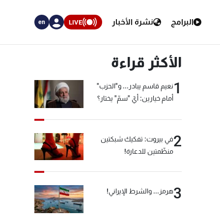
البرامج
نشرة الأخبار
LIVE
en
الأكثر قراءة
1
نعيم قاسم يبادر... و"الحزب"
أمام خيارين: أيّ "سمّ" يختار؟
2
في بيروت: تفكيك شبكتين
منظّمتين للدعارة!
3
هرمز... والشرط الإيراني!