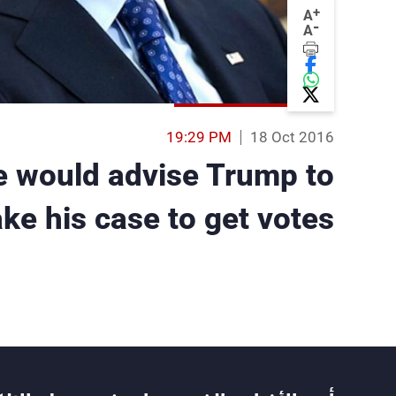
+
A
-
A
19:29 PM
18 Oct 2016
e would advise Trump to
ke his case to get votes