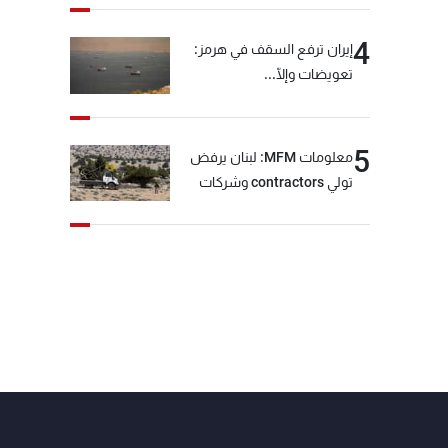
4
إيران ترفع السقف في هرمز:
تعويضات وإلّا...
5
معلومات MFM: لبنان يرفض
تولي contractors وشركات
أمنية خاصة مهمة التحقق من
نزع سلاح "حزب الله"