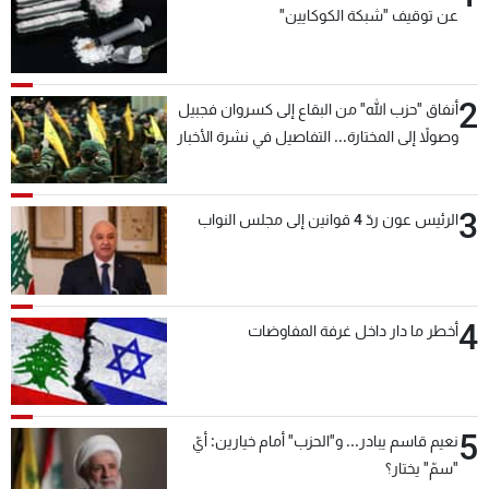
عن توقيف "شبكة الكوكايين"
2
أنفاق "حزب الله" من البقاع إلى كسروان فجبيل
وصولاً إلى المختارة... التفاصيل في نشرة الأخبار
بعد قليل
3
الرئيس عون ردّ 4 قوانين إلى مجلس النواب
4
أخطر ما دار داخل غرفة المفاوضات
5
نعيم قاسم يبادر... و"الحزب" أمام خيارين: أيّ
"سمّ" يختار؟