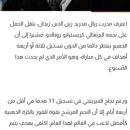
شاهد البرامج
الترددات
اعترف مدرب ريال مدريد زين الدين زيدان، بثقل الحمل
عن MTV
وظائف
على نجمه البرتغالي كريستيانو رونالدو، مشيرا إلى أن
الإنـتـاج
تواصل معنا
الجميع ينتظر دائما من الدون تسجيل ثلاثة أو أربعة
لاعلاناتكم
شروط الإسـتخدام
سياسة الخصوصية
أهداف في كل مباراة، وهو الأمر الذي لم يحدث هذا
الأسبوع.
ورغم نجاح الميرينجي في تسجيل 11 هدفا في أقل من
أربعة أيام، إلا أن النجم المرشح بقوة للفوز بالكرة الذهبية
كأفضل لاعب في العالم لهذا العام، اكتفى بهدف يتيم