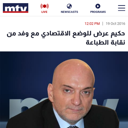
LIVE
NEWSCASTS
PROGRAMS
12:02 PM
19 Oct 2016
en
حكيم عرض للوضع الاقتصادي مع وفد من
الأخبار
نقابة الطباعة
سياسة
ناس
إقتصاد
فن
منوعات
رياضة
كأس العالم
البرامج
جدول البرامج