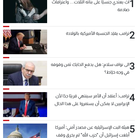
1
أبٌ يعتدي جنسيّاً على بناته الثلاث… واعترافاتٌ
صادمة
2
ترامب يقيّد الجنسية الأميركية بالولادة
3
الى نواف سلام: هل يدفع الحايك ثمن وقوفه
في وجه خيّاط؟
4
ترامب: أعتقد أن الأمر سينتهي قريبًا جدًا لأن
الإيرانيين لا يمكن أن يستمروا على هذا الحال
5
هيئة البث الإسرائيلية عن مصدر أمني: أميركا
أبلغت إسرائيل أن "حزب الله" لم يخرق وقف