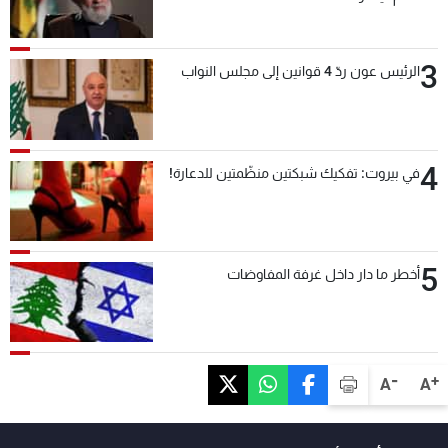
3
الرئيس عون ردّ 4 قوانين إلى مجلس النواب
4
في بيروت: تفكيك شبكتين منظّمتين للدعارة!
5
أخطر ما دار داخل غرفة المفاوضات
-
+
A
A