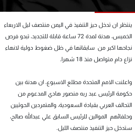
شاهد البرامج
الترددات
ينتظر ان تدخل حيز التنفيذ في اليمن منتصف ليل الاربعاء
عن MTV
وظائف
الخميس، هدنة لمدة 72 ساعة قابلة للتجديد، تبدو فرص
الإنـتـاج
تواصل معنا
نجاحها اكبر من سابقاتها في ظل ضغوط دولية لانهاء
لاعلاناتكم
شروط الإسـتخدام
سياسة الخصوصية
نزاع دام متواصل منذ 18 شهرا.
واعلنت الامم المتحدة مطلع الاسبوع، ان هدنة بين
حكومة الرئيس عبد ربه منصور هادي المدعوم من
التحالف العربي بقيادة السعودية، والمتمردين الحوثيين
وحلفائهم الموالين للرئيس السابق علي عبدالله صالح،
ستدخل حيز التنفيذ منتصف الليل.