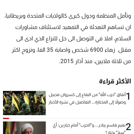
وتأمل المنظمة ودول كبرى كالولايات المتحدة وبريطانيا،
ان تساهم التهدئة في التمهيد لاستئناف مشاورات
السلام، املا في التوصل الى حل للنزاع الذي ادى الى
مقتل زهاء 6900 شخص واصابة 35 الفا، ونزوح اكثر
من ثلاثة ملايين، منذ آذار 2015.
الأكثر قراءة
1
أنفاق "حزب الله" من البقاع إلى كسروان فجبيل
وصولاً إلى المختارة... التفاصيل في نشرة الأخبار
بعد قليل
2
نعيم قاسم يبادر... و"الحزب" أمام خيارين: أيّ
"سمّ" يختار؟