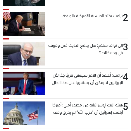
2
ترامب يقيّد الجنسية الأميركية بالولادة
3
الى نواف سلام: هل يدفع الحايك ثمن وقوفه
في وجه خيّاط؟
4
ترامب: أعتقد أن الأمر سينتهي قريبًا جدًا لأن
الإيرانيين لا يمكن أن يستمروا على هذا الحال
5
هيئة البث الإسرائيلية عن مصدر أمني: أميركا
أبلغت إسرائيل أن "حزب الله" لم يخرق وقف
إطلاق النار أمس في مجدل زون وطلبت منها
عدم التصعيد خشية أن يؤثر ذلك على مفاوضات