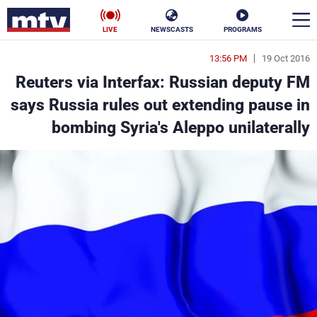
LIVE
NEWSCASTS
PROGRAMS
13:56 PM
19 Oct 2016
en
Reuters via Interfax: Russian deputy FM
الأخبار
says Russia rules out extending pause in
bombing Syria's Aleppo unilaterally
سياسة
ناس
إقتصاد
فن
منوعات
رياضة
كأس العالم
البرامج
جدول البرامج