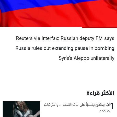
شاهد البرامج
الترددات
عن MTV
وظائف
الإنـتـاج
تواصل معنا
Reuters via Interfax: Russian deputy FM says
لاعلاناتكم
شروط الإسـتخدام
سياسة الخصوصية
Russia rules out extending pause in bombing
Syria's Aleppo unilaterally
الأكثر قراءة
1
أبٌ يعتدي جنسيّاً على بناته الثلاث… واعترافاتٌ
صادمة