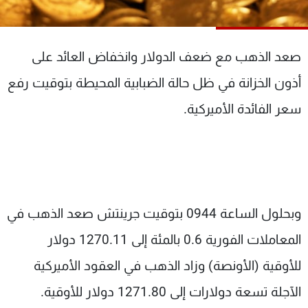
شاهد البرامج
الترددات
صعد الذهب مع ضعف الدولار وانخفاض العائد على
عن MTV
وظائف
أذون الخزانة في ظل حالة الضبابية المحيطة بتوقيت رفع
الإنـتـاج
تواصل معنا
سعر الفائدة الأميركية.
لاعلاناتكم
شروط الإسـتخدام
سياسة الخصوصية
وبحلول الساعة 0944 بتوقيت جرينتش صعد الذهب في
المعاملات الفورية 0.6 بالمئة إلى 1270.11 دولار
للأوقية (الأونصة) وزاد الذهب في العقود الأميركية
الآجلة تسعة دولارات إلى 1271.80 دولار للأوقية.