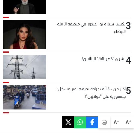
3
تكسير سيارة نور غندور في منطقة الرملة
البيضاء
4
بشرى "كهربائية" للبنانيين!
5
أكثر من ٨٠٠ ألف دراجة نصفها غير مسجّل:
جمهورية على "دولابَين"!
-
+
A
A