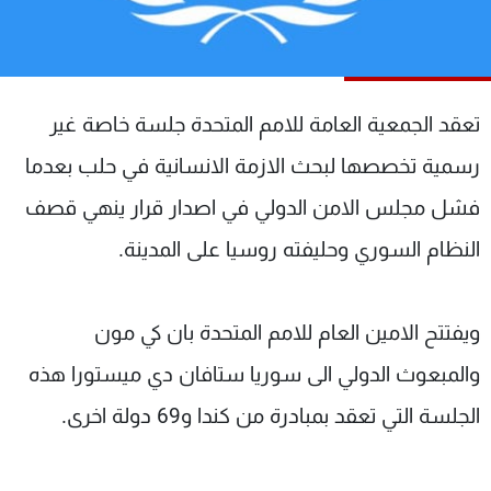
شاهد البرامج
الترددات
تعقد الجمعية العامة للامم المتحدة جلسة خاصة غير
عن MTV
وظائف
الإنـتـاج
تواصل معنا
رسمية تخصصها لبحث الازمة الانسانية في حلب بعدما
لاعلاناتكم
شروط الإسـتخدام
سياسة الخصوصية
فشل مجلس الامن الدولي في اصدار قرار ينهي قصف
النظام السوري وحليفته روسيا على المدينة.
ويفتتح الامين العام للامم المتحدة بان كي مون
والمبعوث الدولي الى سوريا ستافان دي ميستورا هذه
الجلسة التي تعقد بمبادرة من كندا و69 دولة اخرى.