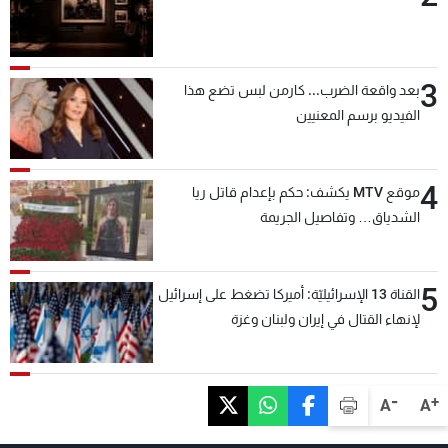
3
بعد واقعة الضرب... كارمن لبس تضع هذا
الفيديو برسم المعنيين
4
موقع MTV يكشف: حكم بإعدام قاتل ريا
الشدياق… وتفاصيل الجريمة
5
القناة 13 الإسرائيليّة: أميركا تضغط على إسرائيل
لإنهاء القتال في إيران ولبنان وغزة
-
+
A
A