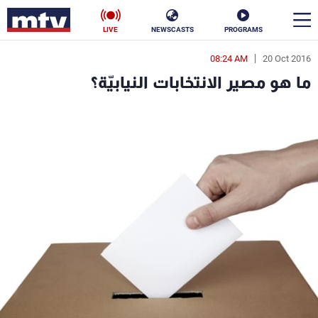
LIVE
NEWSCASTS
PROGRAMS
08:24 AM
20 Oct 2016
en
ما هو مصير الانتخابات النيابيّة؟
الأخبار
سياسة
ناس
إقتصاد
فن
منوعات
رياضة
كأس العالم
البرامج
جدول البرامج