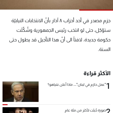
شاهد البرامج
الترددات
جزم مصدر في أحد أحزاب ٨ آذار بأنّ الانتخابات النيابيّة
عن MTV
وظائف
ستؤجّل، حتى لو انتخب رئيس الجمهورية وشُكِّلَت
الإنـتـاج
تواصل معنا
حكومة جديدة، لافتاً الى أنّ هذا التأجيل قد يطول حتى
لاعلاناتكم
شروط الإسـتخدام
سياسة الخصوصية
السنة.
الأكثر قراءة
1
"عمل حازم في لبنان"... ماذا أعلن نتنياهو؟
2
صورة خُبئت لأكثر من مئة عام