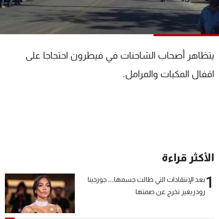
شاهد البرامج
الترددات
يتظاهر أصحاب الشاحنات في فيطرون احتجاجا على
عن MTV
وظائف
الإنـتـاج
تواصل معنا
اقفال المكبات والمرامل.
لاعلاناتكم
شروط الإسـتخدام
سياسة الخصوصية
الأكثر قراءة
1
بعد الإنتقادات التي طالت جسمها... جورجينا
رودريغيز تخرج عن صمتها