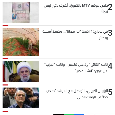
2
خاص موقع MTV بالصّورة: أشرف دبّور ليس
لاجئاً!
3
في بوداي: ١٦ خيمة "ماريجوانا"... وضبط أسلحة
وذخائر
4
نائب "الثنائي" يردّ على قاسم... ونائب "الحزب"
عن عون: "انشالله خير"
5
الرئيس الإيراني: التواصل مع المرشد "صعب
جداً" في الوقت الحالي