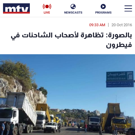
LIVE
NEWSCASTS
PROGRAMS
09:33 AM
20 Oct 2016
en
بالصورة: تظاهرة لأصحاب الشاحنات في
الأخبار
فيطرون
سياسة
ناس
إقتصاد
فن
منوعات
رياضة
كأس العالم
البرامج
جدول البرامج