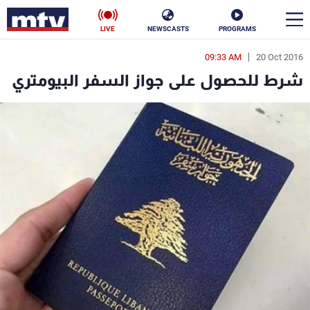
LIVE
NEWSCASTS
PROGRAMS
09:33 AM
20 Oct 2016
en
شرط للحصول على جواز السفر البيومتري
الأخبار
سياسة
ناس
إقتصاد
فن
منوعات
رياضة
كأس العالم
البرامج
جدول البرامج