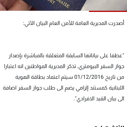
شاهد البرامج
الترددات
أصدرت المديرية العامة للأمن العام البيان الآتي:
عن MTV
وظائف
الإنـتـاج
تواصل معنا
لاعلاناتكم
شروط الإسـتخدام
سياسة الخصوصية
"عطفا على بياناتها السابقة المتعلقة بالمباشرة بإصدار
جواز السفر البيومتري، تذكر المديرية المواطنين انه اعتبارا
من تاريخ 01/12/2016 سيتم اعتماد بطاقة الهوية
اللبنانية كمستند إلزامي يضم الى طلب جواز السفر اضافة
الى بيان القيد الافرادي".