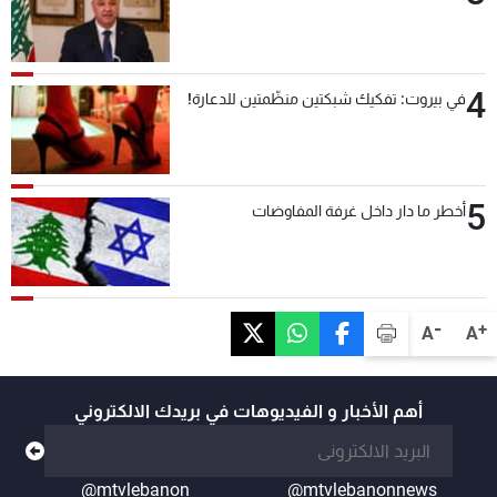
4
في بيروت: تفكيك شبكتين منظّمتين للدعارة!
5
أخطر ما دار داخل غرفة المفاوضات
-
+
A
A
أهم الأخبار و الفيديوهات في بريدك الالكتروني
@mtvlebanon
@mtvlebanonnews