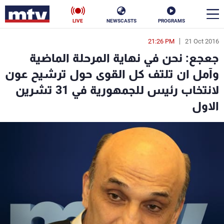
LIVE
NEWSCASTS
PROGRAMS
21:26 PM
21 Oct 2016
en
جعجع: نحن في نهاية المرحلة الماضية
الأخبار
وآمل ان تلتف كل القوى حول ترشيح عون
لانتخاب رئيس للجمهورية في 31 تشرين
سياسة
ناس
الاول
إقتصاد
فن
منوعات
رياضة
كأس العالم
البرامج
جدول البرامج