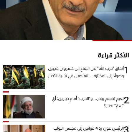
شاهد البرامج
الترددات
عن MTV
وظائف
الإنـتـاج
تواصل معنا
لاعلاناتكم
شروط الإسـتخدام
سياسة الخصوصية
الأكثر قراءة
1
أنفاق "حزب الله" من البقاع إلى كسروان فجبيل
وصولاً إلى المختارة... التفاصيل في نشرة الأخبار
بعد قليل
2
نعيم قاسم يبادر... و"الحزب" أمام خيارين: أيّ
"سمّ" يختار؟
3
الرئيس عون ردّ 4 قوانين إلى مجلس النواب