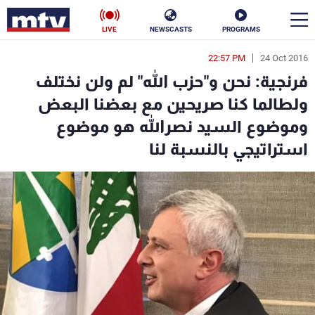
LIVE
NEWSCASTS
PROGRAMS
22:57 PM
24 Oct 2016
en
فرنجية: نحن و"حزب الله" لم ولن نختلف
الأخبار
ولطالما كنا صريحين مع بعضنا البعض
وموضوع السيد نصرالله هو موضوع
سياسة
ناس
استراتيجي بالنسبة لنا
إقتصاد
فن
منوعات
رياضة
كأس العالم
البرامج
جدول البرامج