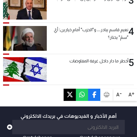
3
4
نعيم قاسم يبادر... و"الحزب" أمام خيارين: أيّ
"سمّ" يختار؟
5
أخطر ما دار داخل غرفة المفاوضات
-
+
A
A
أهم الأخبار و الفيديوهات في بريدك الالكتروني