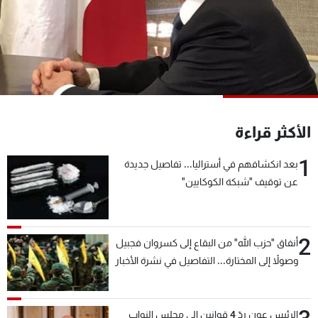
شاهد البرامج
الترددات
عن MTV
وظائف
الإنـتـاج
تواصل معنا
لاعلاناتكم
شروط الإسـتخدام
سياسة الخصوصية
الأكثر قراءة
1
بعد انكشافهم في أستراليا... تفاصيل جديدة
عن توقيف "شبكة الكوكايين"
2
أنفاق "حزب الله" من البقاع إلى كسروان فجبيل
وصولاً إلى المختارة... التفاصيل في نشرة الأخبار
بعد قليل
الرئيس عون ردّ 4 قوانين إلى مجلس النواب