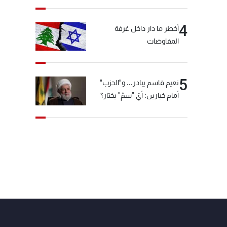
4
أخطر ما دار داخل غرفة
المفاوضات
5
نعيم قاسم يبادر... و"الحزب"
أمام خيارين: أيّ "سمّ" يختار؟