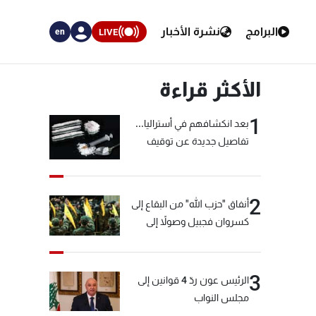
البرامج
نشرة الأخبار
LIVE
en
الأكثر قراءة
1
بعد انكشافهم في أستراليا...
تفاصيل جديدة عن توقيف
"شبكة الكوكايين"
2
أنفاق "حزب الله" من البقاع إلى
كسروان فجبيل وصولاً إلى
المختارة... التفاصيل في نشرة
الأخبار بعد قليل
3
الرئيس عون ردّ 4 قوانين إلى
مجلس النواب