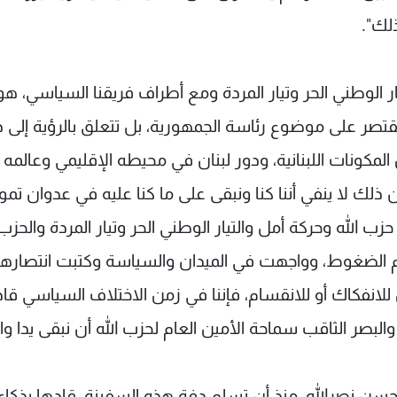
لك".
ار الوطني الحر وتيار المردة ومع أطراف فريقنا السياسي، هو
قتصر على موضوع رئاسة الجمهورية، بل تتعلق بالرؤية إلى د
المكونات اللبنانية، ودور لبنان في محيطه الإقليمي وعالمه
ذلك لا ينفي أننا كنا ونبقى على ما كنا عليه في عدوان تمو
ي حزب الله وحركة أمل والتيار الوطني الحر وتيار المردة والحزب
ام الضغوط، وواجهت في الميدان والسياسة وكتبت انتصارها
ن للانفكاك أو للانقسام، فإننا في زمن الاختلاف السياسي قا
والبصر الثاقب سماحة الأمين العام لحزب الله أن نبقى يدا وا
حسن نصرالله، منذ أن تسلم دفة هذه السفينة، قادها بذكاء