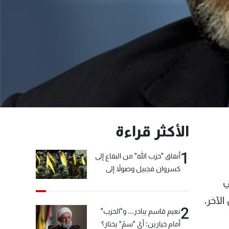
الأكثر قراءة
1
أنفاق "حزب الله" من البقاع إلى
كسروان فجبيل وصولاً إلى
ي
المختارة... التفاصيل في نشرة
الأخبار بعد قليل
لآخر،
2
نعيم قاسم يبادر... و"الحزب"
أمام خيارين: أيّ "سمّ" يختار؟