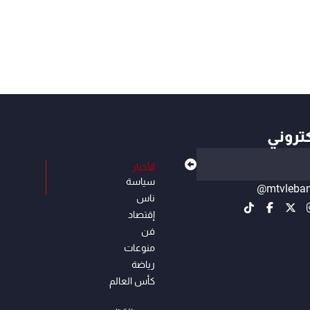
كتروني
الأخبار
سياسة
@mtvleba
ناس
إقتصاد
فن
منوعات
رياضة
كأس العالم