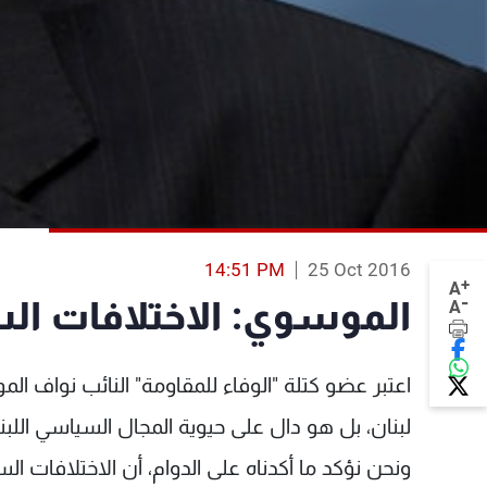
14:51 PM
25 Oct 2016
+
A
-
الموسوي: الاختلافات ال
A
اعتبر عضو كتلة "الوفاء للمقاومة" النائب نواف ا
لبنان، بل هو دال على حيوية المجال السياسي اللبن
ونحن نؤكد ما أكدناه على الدوام، أن الاختلافات ا