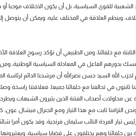
د الشعبية للقوى السياسية، بل أن يكون الاختلاف موجبا أو د
خلاف، وينظم العلاقة في المختلف عليه، ويمكن أن يتوصل إل
لثابتة مع حلفائنا، ومن الطبيعي أن نؤكد رسوخ العلاقة الأخ
تمسك بدورهم الفاعل في المعادلة السياسية الوطنية، ومن
م لحزب الله السيد حسن نصرالله أن مرشحنا الدائم لرئاسة ا
نا ثابتون في تحالفنا مع حلفائنا جميعا، فعلاقتنا راسخة وصل
يدة عن محاولات أصحاب الفتنة الذين يثيرون الشبهات ويطر
حن التزامنا ثابت مع هذا التيار ومع الجنرال ميشال عون، كم
 رئيس تيار المردة النائب سليمان فرنجية، وقد يكون أمرا شائك
بين حلفائنا وهم يختلفون على قضايا سياسية، ويعتبرونها 