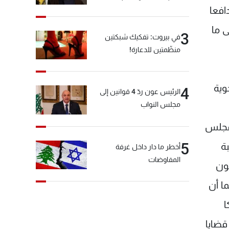
افعا
ى ما
3
في بيروت: تفكيك شبكتين
منظّمتين للدعارة!
وية
4
الرئيس عون ردّ 4 قوانين إلى
مجلس النواب
لمجلس
5
بة
أخطر ما دار داخل غرفة
المفاوضات
حون
ا أن
ا
قضايا