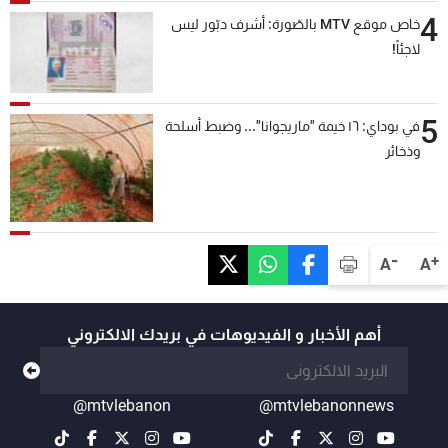
4
خاص موقع MTV بالصّورة: أشرف دبّور ليس
لاجئاً!
5
في بوداي: ١٦ خيمة "ماريجوانا"... وضبط أسلحة
وذخائر
-
+
A
A
أهم الأخبار و الفيديوهات في بريدك الالكتروني
@mtvlebanon
@mtvlebanonnews