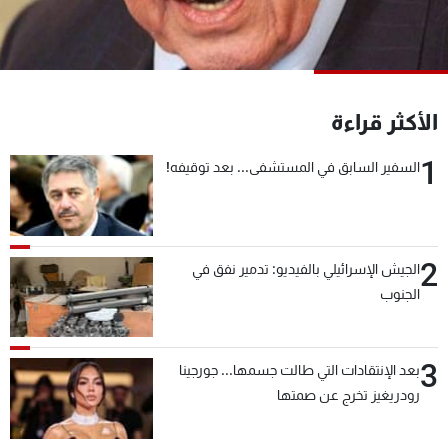
شاهد البرامج
الترددات
عن MTV
وظائف
الأكثر قراءة
الإنـتـاج
تواصل معنا
لاعلاناتكم
شروط الإسـتخدام
1
السفير السابق في المستشفى... بعد توقيفه!
سياسة الخصوصية
2
الجيش الإسرائيلي بالفيديو: تدمير نفق في
الجنوب
3
بعد الإنتقادات التي طالت جسمها... جورجينا
رودريغيز تخرج عن صمتها