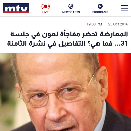
LIVE
NEWSCASTS
PROGRAMS
19:08 PM
25 Oct 2016
en
المعارضة تحضر مفاجأة لعون في جلسة
الأخبار
31... فما هي؟ التفاصيل في نشرة الثامنة
سياسة
ناس
إقتصاد
فن
منوعات
رياضة
كأس العالم
البرامج
جدول البرامج