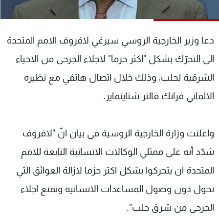
شاهد البرامج
الترددات
دعا وزير الخارجية الروسي سيرغي لافروف الامم المتحدة
عن MTV
وظائف
الى التحرّك بشكل "اكثر حزما" لاجلاء الجرحى من الاحياء
الإنـتـاج
تواصل معنا
الشرقية لحلب، وذلك خلال اتصال هاتفي مع نظيره
لاعلاناتكم
شروط الإسـتخدام
سياسة الخصوصية
الالماني فرانك فالتر شتاينماير.
واعلنت وزارة الخارجية الروسية في بيان انّ "لافروف
شدّد أنه على ممثلي الوكالات الانسانية التابعة للامم
المتحدة ان يتحركوا بشكل اكثر حزما لازالة العوائق التي
تحول دون وصول المساعدات الانسانية وتمنع اجلاء
الجرحى من شرق حلب".