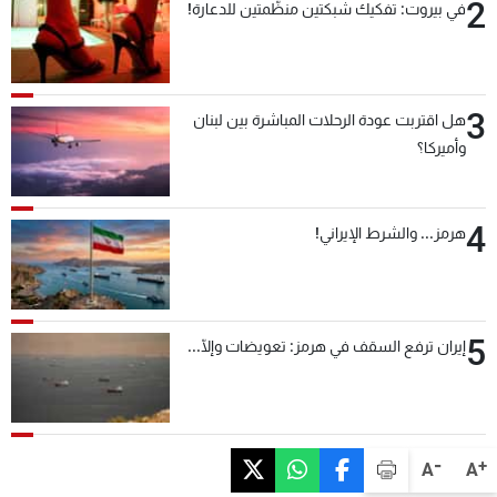
2
في بيروت: تفكيك شبكتين منظّمتين للدعارة!
3
هل اقتربت عودة الرحلات المباشرة بين لبنان
وأميركا؟
4
هرمز... والشرط الإيراني!
5
إيران ترفع السقف في هرمز: تعويضات وإلّا...
-
+
A
A