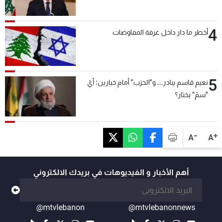
4
أخطر ما دار داخل غرفة المفاوضات
5
نعيم قاسم يبادر... و"الحزب" أمام خيارين: أيّ
"سمّ" يختار؟
-
+
A
A
أهم الأخبار و الفيديوهات في بريدك الالكتروني
@mtvlebanon
@mtvlebanonnews