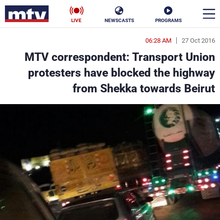
LIVE
NEWSCASTS
PROGRAMS
06:28 AM
27 Oct 2016
en
MTV correspondent: Transport Union
الأخبار
protesters have blocked the highway
from Shekka towards Beirut
سياسة
ناس
إقتصاد
فن
منوعات
رياضة
كأس العالم
البرامج
جدول البرامج