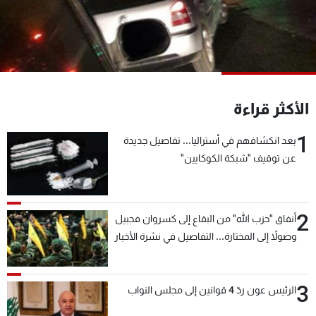
شاهد البرامج
الترددات
عن MTV
وظائف
الإنـتـاج
تواصل معنا
الأكثر قراءة
لاعلاناتكم
شروط الإسـتخدام
سياسة الخصوصية
1
بعد انكشافهم في أستراليا... تفاصيل جديدة
عن توقيف "شبكة الكوكايين"
2
أنفاق "حزب الله" من البقاع إلى كسروان فجبيل
وصولاً إلى المختارة... التفاصيل في نشرة الأخبار
بعد قليل
3
الرئيس عون ردّ 4 قوانين إلى مجلس النواب