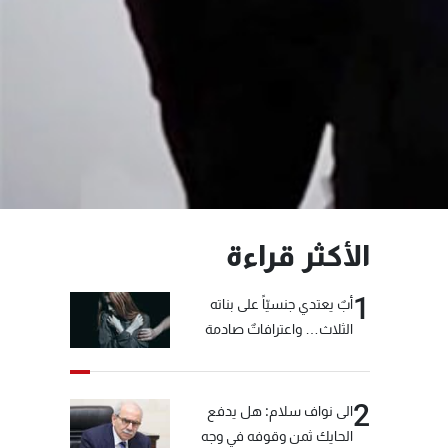
الأكثر قراءة
1
أبٌ يعتدي جنسيّاً على بناته
الثلاث… واعترافاتٌ صادمة
2
الى نواف سلام: هل يدفع
الحايك ثمن وقوفه في وجه