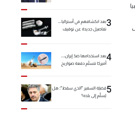
خيّاط؟
يا
3
بعد انكشافهم في أستراليا...
ف
تفاصيل جديدة عن توقيف
"شبكة الكوكايين"
4
بعد استخدامها ضدّ إيران...
أميركا تتسلّم دفعة صواريخ
كبيرة!
5
قضيّة السفير "الذي سقط": هل
يُسلَّم إلى بلده؟