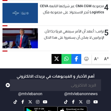
4
مجموعة CMA CGM عبر شركتها التابعة CEVA
Logistics تُنجز الاستحواذ على مجموعة فتّال
5
ترامب: أعتقد أن الأمر سينتهي قريبًا جدًا لأن
الإيرانيين لا يمكن أن يستمروا على هذا الحال
-
+
A
A
أهم الأخبار و الفيديوهات في بريدك الالكتروني
@mtvlebanon
@mtvlebanonnews