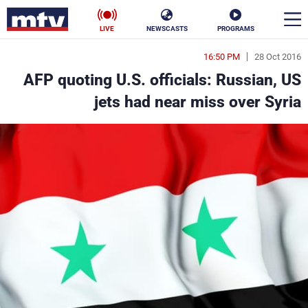
LIVE
NEWSCASTS
PROGRAMS
16:50 PM
28 Oct 2016
en
AFP quoting U.S. officials: Russian, US
الأخبار
jets had near miss over Syria
سياسة
ناس
إقتصاد
فن
منوعات
رياضة
كأس العالم
البرامج
جدول البرامج