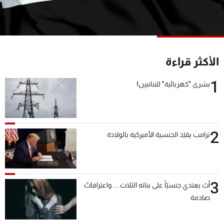
شاهد البرامج
الترددات
عن MTV
وظائف
الأكثر قراءة
الإنـتـاج
تواصل معنا
لاعلاناتكم
شروط الإسـتخدام
1
بشرى "كهربائية" للبنانيين!
سياسة الخصوصية
2
ترامب يقيّد الجنسية الأميركية بالولادة
3
أبٌ يعتدي جنسيّاً على بناته الثلاث… واعترافاتٌ
صادمة