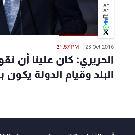
+
A
-
A
21:57 PM
28 Oct 2016
الحريري: كان علينا أن نق
البلد وقيام الدولة يكون ب