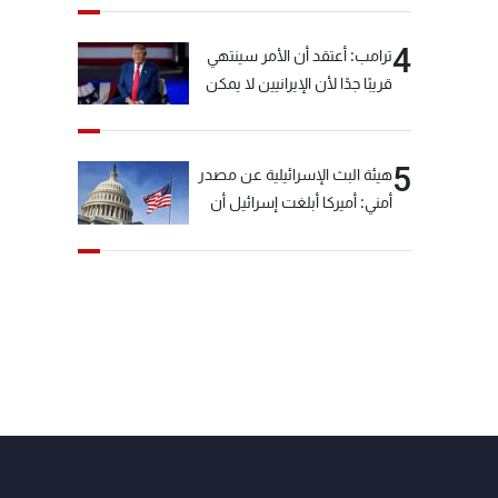
4
ترامب: أعتقد أن الأمر سينتهي
قريبًا جدًا لأن الإيرانيين لا يمكن
أن يستمروا على هذا الحال
5
هيئة البث الإسرائيلية عن مصدر
أمني: أميركا أبلغت إسرائيل أن
"حزب الله" لم يخرق وقف إطلاق
النار أمس في مجدل زون
وطلبت منها عدم التصعيد
خشية أن يؤثر ذلك على
مفاوضات روما