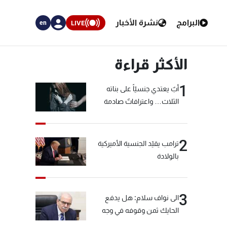
البرامج
نشرة الأخبار
LIVE
en
الأكثر قراءة
1
أبٌ يعتدي جنسيّاً على بناته
الثلاث… واعترافاتٌ صادمة
2
ترامب يقيّد الجنسية الأميركية
بالولادة
3
الى نواف سلام: هل يدفع
الحايك ثمن وقوفه في وجه
خيّاط؟