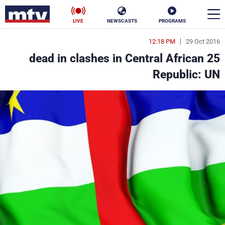
LIVE
NEWSCASTS
PROGRAMS
12:18 PM
29 Oct 2016
en
25 dead in clashes in Central African
الأخبار
Republic: UN
سياسة
ناس
إقتصاد
فن
منوعات
رياضة
كأس العالم
البرامج
جدول البرامج