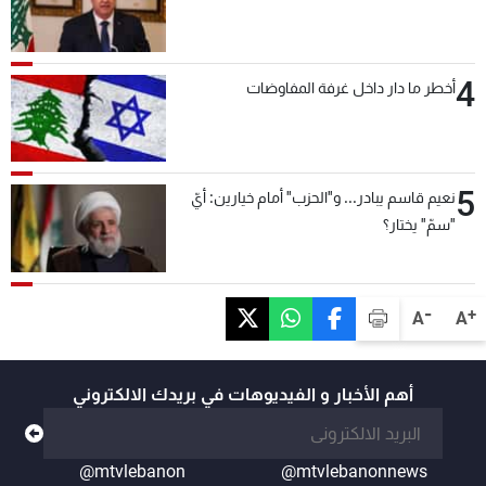
4
أخطر ما دار داخل غرفة المفاوضات
5
نعيم قاسم يبادر... و"الحزب" أمام خيارين: أيّ
"سمّ" يختار؟
-
+
A
A
أهم الأخبار و الفيديوهات في بريدك الالكتروني
@mtvlebanon
@mtvlebanonnews