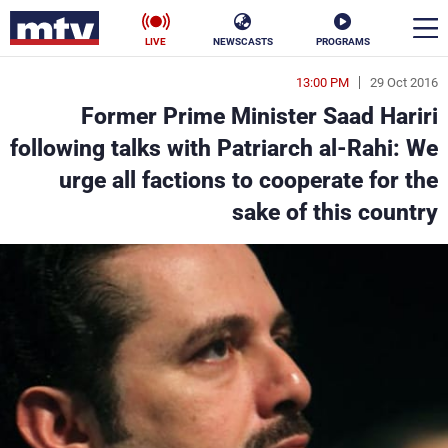
LIVE
NEWSCASTS
PROGRAMS
13:00 PM
29 Oct 2016
en
Former Prime Minister Saad Hariri
الأخبار
following talks with Patriarch al-Rahi: We
urge all factions to cooperate for the
سياسة
ناس
sake of this country
إقتصاد
فن
منوعات
رياضة
كأس العالم
البرامج
جدول البرامج