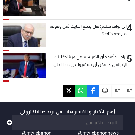
4
الى نواف سلام: هل يدفع الحايك ثمن وقوفه
في وجه خيّاط؟
5
ترامب: أعتقد أن الأمر سينتهي قريبًا جدًا لأن
الإيرانيين لا يمكن أن يستمروا على هذا الحال
-
+
A
A
أهم الأخبار و الفيديوهات في بريدك الالكتروني
@mtvlebanon
@mtvlebanonnews