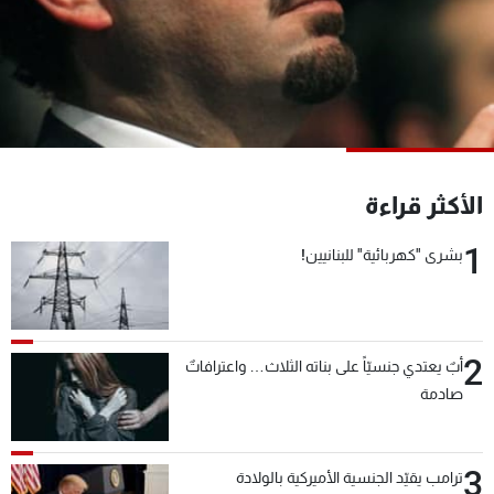
شاهد البرامج
الترددات
عن MTV
وظائف
الإنـتـاج
تواصل معنا
لاعلاناتكم
شروط الإسـتخدام
سياسة الخصوصية
الأكثر قراءة
1
بشرى "كهربائية" للبنانيين!
2
أبٌ يعتدي جنسيّاً على بناته الثلاث… واعترافاتٌ
صادمة
3
ترامب يقيّد الجنسية الأميركية بالولادة