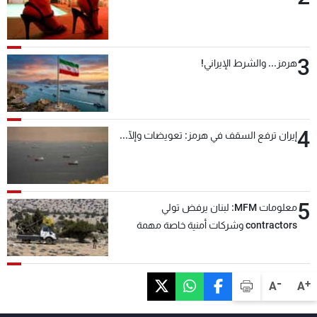
3
هرمز... والشرط الإيراني!
4
إيران ترفع السقف في هرمز: تعويضات وإلّا...
5
معلومات MFM: لبنان يرفض تولي
contractors وشركات أمنية خاصة مهمة
التحقق من نزع سلاح "حزب الله"
-
+
A
A