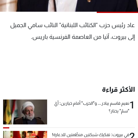
شاهد البرامج
الترددات
عاد رئيس حزب "الكتائب اللبنانية" النائب سامي الجميل
عن MTV
وظائف
إلى بيروت، آتيا من العاصمة الفرنسية باريس.
الإنـتـاج
تواصل معنا
لاعلاناتكم
شروط الإسـتخدام
سياسة الخصوصية
الأكثر قراءة
1
نعيم قاسم يبادر... و"الحزب" أمام خيارين: أيّ
"سمّ" يختار؟
2
في بيروت: تفكيك شبكتين منظّمتين للدعارة!