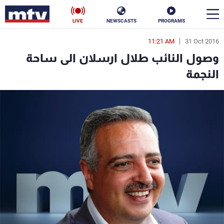
LIVE
NEWSCASTS
PROGRAMS
11:21 AM
31 Oct 2016
en
وصول النائب طلال ارسلان الى ساحة
الأخبار
النجمة
سياسة
ناس
إقتصاد
فن
منوعات
رياضة
كأس العالم
البرامج
جدول البرامج