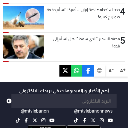
4
بعد استخدامها ضدّ إيران... أميركا تتسلّم دفعة
صواريخ كبيرة!
5
قضيّة السفير "الذي سقط": هل يُسلَّم إلى
بلده؟
-
+
A
A
أهم الأخبار و الفيديوهات في بريدك الالكتروني
@mtvlebanon
@mtvlebanonnews