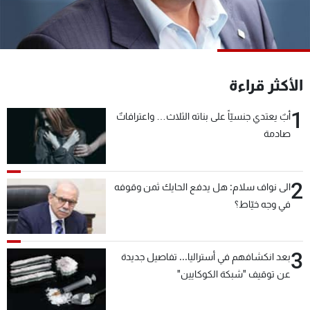
شاهد البرامج
الترددات
عن MTV
وظائف
الأكثر قراءة
الإنـتـاج
تواصل معنا
لاعلاناتكم
شروط الإسـتخدام
1
أبٌ يعتدي جنسيّاً على بناته الثلاث… واعترافاتٌ
سياسة الخصوصية
صادمة
2
الى نواف سلام: هل يدفع الحايك ثمن وقوفه
في وجه خيّاط؟
3
بعد انكشافهم في أستراليا... تفاصيل جديدة
عن توقيف "شبكة الكوكايين"