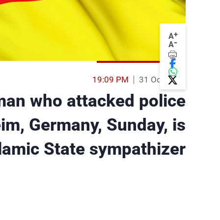
+
A
-
A
19:09 PM
31 Oct 2016
man who attacked police
eim, Germany, Sunday, is
lamic State sympathizer