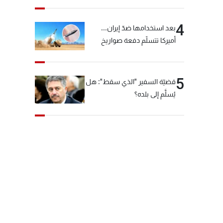
4
بعد استخدامها ضدّ إيران...
أميركا تتسلّم دفعة صواريخ
كبيرة!
5
قضيّة السفير "الذي سقط": هل
يُسلَّم إلى بلده؟