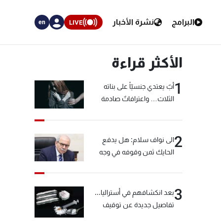
البرامج
نشرة الأخبار
LIVE
en
الأكثر قراءة
1
أبٌ يعتدي جنسيّاً على بناته
الثلاث… واعترافاتٌ صادمة
2
الى نواف سلام: هل يدفع
الحايك ثمن وقوفه في وجه
خيّاط؟
3
بعد انكشافهم في أستراليا...
تفاصيل جديدة عن توقيف
"شبكة الكوكايين"