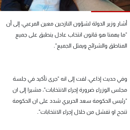
شاهد البرامج
الترددات
أشار وزير الدولة لشؤون النازحين معين المرعبي، إلى أن
عن MTV
وظائف
"ما يهمنا هو قانون انتخاب عادل ينطبق على جميع
الإنـتـاج
تواصل معنا
المناطق والشرائح ويمثل الجميع".
لاعلاناتكم
شروط الإسـتخدام
سياسة الخصوصية
وفي حديث إذاعي، لفت إلى انه "جرى تأكيد في جلسة
مجلس الوزراء ضرورة إجراء الانتخابات"، مشيرا إلى ان
"رئيس الحكومة سعد الحريري شدد على ان الحكومة
تنجح او تفشل من خلال إجراء الانتخابات".