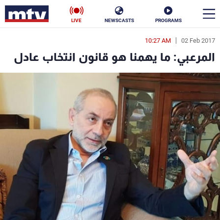
LIVE
NEWSCASTS
PROGRAMS
10:27 AM
02 Feb 2017
en
المرعبي: ما يهمنا هو قانون انتخاب عادل
الأخبار
سياسة
ناس
إقتصاد
فن
منوعات
رياضة
كأس العالم
البرامج
جدول البرامج