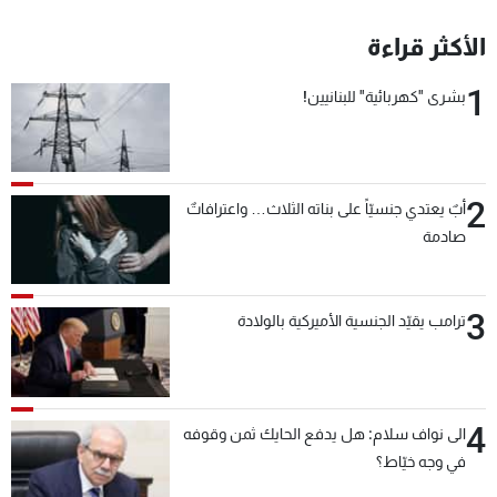
الأكثر قراءة
1
بشرى "كهربائية" للبنانيين!
2
أبٌ يعتدي جنسيّاً على بناته الثلاث… واعترافاتٌ
صادمة
3
ترامب يقيّد الجنسية الأميركية بالولادة
4
الى نواف سلام: هل يدفع الحايك ثمن وقوفه
في وجه خيّاط؟