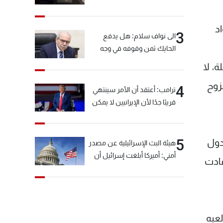
د
3
الى نواف سلام: هل يدفع
الحايك ثمن وقوفه في وجه
خيّاط؟
ة، لا
نزوح
4
ترامب: أعتقد أن الأمر سينتهي
قريبًا جدًا لأن الإيرانيين لا يمكن
أن يستمروا على هذا الحال
5
دول
هيئة البث الإسرائيلية عن مصدر
أمني: أميركا أبلغت إسرائيل أن
عادت
"حزب الله" لم يخرق وقف إطلاق
النار أمس في مجدل زون
وطلبت منها عدم التصعيد
خشية أن يؤثر ذلك على
لعبه
مفاوضات روما