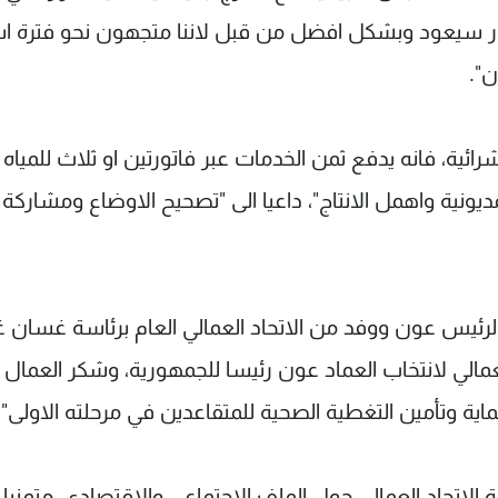
ور سيعود وبشكل افضل من قبل لاننا متجهون نحو فترة اس
ن".
رائية، فانه يدفع ثمن الخدمات عبر فاتورتين او ثلاث للمياه
يونية واهمل الانتاج"، داعيا الى "تصحيح الاوضاع ومشاركة
 الرئيس عون ووفد من الاتحاد العمالي العام برئاسة غسان
مالي لانتخاب العماد عون رئيسا للجمهورية، وشكر العمال ل
ماية وتأمين التغطية الصحية للمتقاعدين في مرحلته الاولى".
تحاد العمالي حول الملف الاجتماعي والاقتصادي، متمنيا "