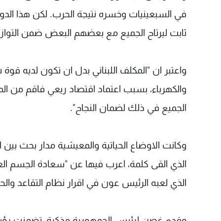
في السبعينيات وخسره نتيجة الحرب. لكن هذا الد
ثابت ليرتاح الجميع مع بعضهم البعض ضمن التواز
واعتبر ان "المكلف اللبناني بدل ان تكون لديه قوة ش
والكهرباء، بسبب اعتماد اقتصاد ريعي فاقم من المد
الجميع في ذلك لضمان النجاح".
وكانت الاوضاع الحياتية والمعيشية مدار بحث بين
الذي القى كلمة، اعرب فيها عن "سعادة الجسم الع
الذي لعبه الرئيس عون في اقرار نظام التقاعد والح
وقدم غصن لرئيس الجمهورية مذكرة، تضمنت رؤية الا