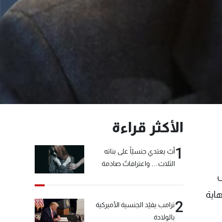
الأكثر قراءة
1
أبٌ يعتدي جنسيّاً على بناته
الثلاث… واعترافاتٌ صادمة
س
هاية
2
ترامب يقيّد الجنسية الأميركية
بالولادة