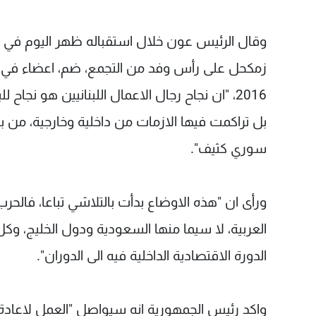
وقال الرئيس عون خلال استقباله ظهر اليوم في قصر
زمكحل على رأس وفد من التجمع، ضم، اعضاء في "تجم
2016، "ان نجاح رجال الاعمال اللبنانيين هو نجاح
بل تراكمت فيها الازمات من داخلية وخارجية، من بين
سوري كثيف".
ورأى ان "هذه الاوضاع بدأت بالتلاشي تباعا، فالحر
العربية، لا سيما منها السعودية ودول الخليج، وك
الدورة الاقتصادية الداخلية فيه الى الدوران".
واكد رئيس الجمهورية انه سيواصل "العمل لاعادة ع