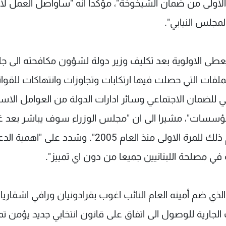
ة الاولى من ضمان الشيخوخة"، مؤكدا انه "سأواصل العمل لاق
مجلس النيابي".
ى الاولوية بعد تكليف وزير دولة لشؤون مكافحته الى جا
لفات التي حصلت فيها ارتكابات وتجاوزات وانتهاكات للقوان
طني للضمان الاجتماعي وسائر ادارات الدولة من العوامل الاس
ؤسسات"، مشيرا الى ان "مجلس الوزراء سوف يباشر بعد غ
درس مشروع الموازنة، على امل اقرارها، بحيث يتم ذلك للمرة الاولى منذ العام 2005". وشدد على "اهمي
ي مصلحة اللبنانيين جميعا من دون اي تمييز".
ي ضم أمينه العام النائب اغوب بقرادونيان ورافي اشقاريا
 الجارية للوصول الى اتفاق على قانون انتخابي جديد يؤمن تمث