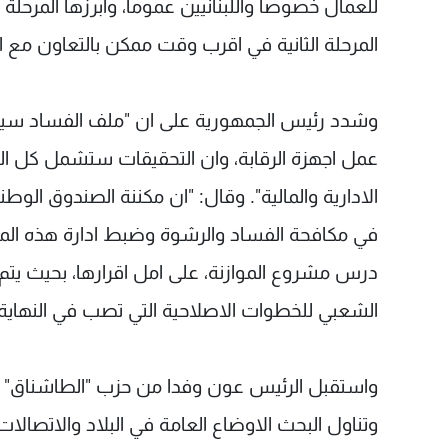
للعمال خصوصا واللبنانيين عموما، وابرزها المرحل
المرحلة الثانية في اقرب وقت ممكن بالتعاون مع ال
وشدد رئيس الجمهورية على ان "ملف الفساد سيعط
عمل اجهزة الرقابة، وان التحقيقات ستشمل كل الم
الادارية والمالية". وقال: "ان مكننة الصندوق الو
في مكافحة الفساد والرشوة وضبط ادارة هذه الم
الشعبي للخطوات الاصلاحية التي تصب في النهاية ف
واستقبل الرئيس عون وفدا من حزب "الطاشناق" الذ
وتناول البحث الاوضاع العامة في البلاد والاتصالات