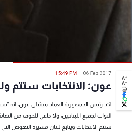
15:49 PM
06 Feb 2017
+
A
-
عون: الانتخابات ستتم ول
A
اكد رئيس الجمهورية العماد ميشال عون، انه "سيك
النواب لجميع اللبنانيين، ولا داعي للخوف من النقاش
ستتم الانتخابات ويتابع لبنان مسيرة النهوض التي ب