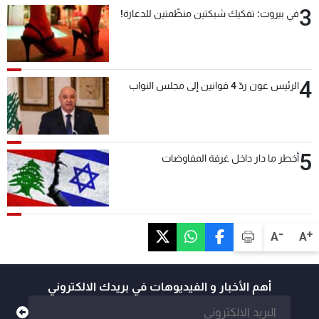
3
في بيروت: تفكيك شبكتين منظّمتين للدعارة!
4
الرئيس عون ردّ 4 قوانين إلى مجلس النواب
5
أخطر ما دار داخل غرفة المفاوضات
-
+
A
A
أهم الأخبار و الفيديوهات في بريدك الالكتروني