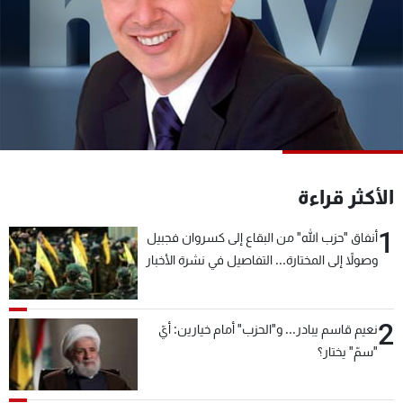
شاهد البرامج
الترددات
عن MTV
وظائف
الإنـتـاج
تواصل معنا
لاعلاناتكم
شروط الإسـتخدام
سياسة الخصوصية
الأكثر قراءة
1
أنفاق "حزب الله" من البقاع إلى كسروان فجبيل
وصولاً إلى المختارة... التفاصيل في نشرة الأخبار
بعد قليل
2
نعيم قاسم يبادر... و"الحزب" أمام خيارين: أيّ
"سمّ" يختار؟