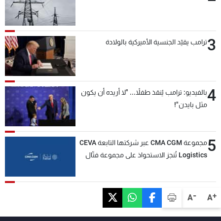
3
ترامب يقيّد الجنسية الأميركية بالولادة
4
بالفيديو: ترامب يُنقذ طفلاً... "لا أريده أن يكون
مثل بايدن"!
5
مجموعة CMA CGM عبر شركتها التابعة CEVA
Logistics تُنجز الاستحواذ على مجموعة فتّال
-
+
A
A