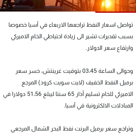
شاهد البرامج
الترددات
تواصل اسعار النفط تراجعها الاربعاء في آسيا خصوصا
عن MTV
وظائف
بسبب تقديرات تشير الى زيادة احتياطي الخام الاميركي
الإنـتـاج
تواصل معنا
وارتفاع سعر الدولار.
لاعلاناتكم
شروط الإسـتخدام
سياسة الخصوصية
وحوالى الساعة 03،45 بتوقيت غرينتش، خسر سعر
برميل النفط الخفيف (لايت سويت كرود) المرجع
الاميركي للخام تسليم آذار 65 سنتا ليبلغ 51،56 دولارا في
المبادلات الالكترونية في آسيا.
وتراجع سعر برميل البرنت نفط البحر الشمال المرجعي