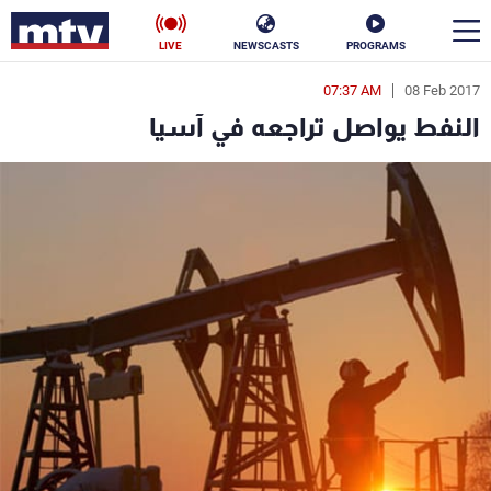
LIVE
NEWSCASTS
PROGRAMS
07:37 AM
08 Feb 2017
en
النفط يواصل تراجعه في آسيا
الأخبار
سياسة
ناس
إقتصاد
فن
منوعات
رياضة
كأس العالم
البرامج
جدول البرامج