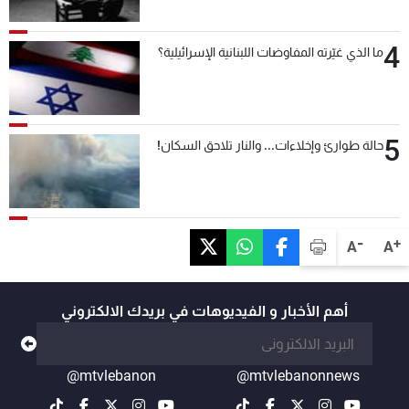
4
ما الذي غيّرته المفاوضات اللبنانية الإسرائيلية؟
5
حالة طوارئ وإخلاءات... والنار تلاحق السكان!
-
+
A
A
أهم الأخبار و الفيديوهات في بريدك الالكتروني
@mtvlebanon
@mtvlebanonnews