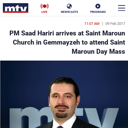
LIVE
NEWSCASTS
PROGRAMS
11:07 AM
09 Feb 2017
en
PM Saad Hariri arrives at Saint Maroun
الأخبار
Church in Gemmayzeh to attend Saint
Maroun Day Mass
سياسة
ناس
إقتصاد
فن
منوعات
رياضة
كأس العالم
البرامج
جدول البرامج