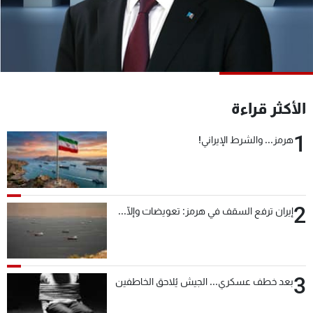
شاهد البرامج
الترددات
عن MTV
وظائف
الإنـتـاج
تواصل معنا
الأكثر قراءة
لاعلاناتكم
شروط الإسـتخدام
سياسة الخصوصية
1
هرمز... والشرط الإيراني!
2
إيران ترفع السقف في هرمز: تعويضات وإلّا...
3
بعد خطف عسكري... الجيش يُلاحق الخاطفين