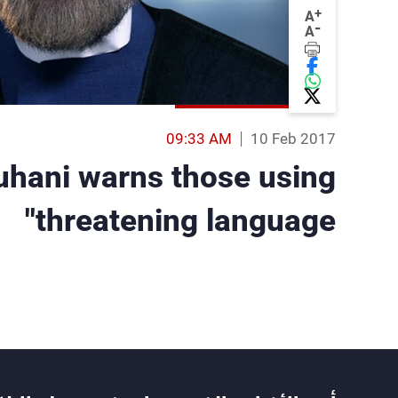
+
A
-
A
09:33 AM
10 Feb 2017
ouhani warns those using
'threatening language'