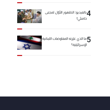
4
بالفيديو: الظهور الأوّل لمجتبى
خامنئي!
5
ما الذي غيّرته المفاوضات اللبنانية
الإسرائيلية؟