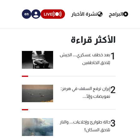
البرامج
نشرة الأخبار
LIVE
en
الأكثر قراءة
1
بعد خطف عسكري... الجيش
يُلاحق الخاطفين
2
إيران ترفع السقف في هرمز:
تعويضات وإلّا...
3
حالة طوارئ وإخلاءات... والنار
تلاحق السكان!