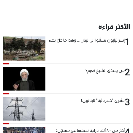
الأكثر قراءة
1
إسرائيليّون تسلّلوا الى لبنان... وهذا ما حلّ بهم
2
من يصدّق الشيخ نعيم؟
3
بشرى "كهربائية" للبنانيين!
4
أكثر من ٨٠٠ ألف دراجة نصفها غير مسجّل: