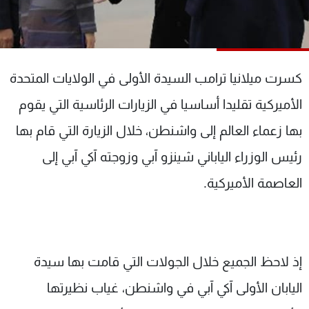
شاهد البرامج
الترددات
كسرت ميلانيا ترامب السيدة الأولى في الولايات المتحدة
عن MTV
وظائف
الإنـتـاج
تواصل معنا
الأميركية تقليدا أساسيا في الزيارات الرئاسية التي يقوم
لاعلاناتكم
شروط الإسـتخدام
سياسة الخصوصية
بها زعماء العالم إلى واشنطن، خلال الزيارة التي قام بها
رئيس الوزراء الياباني شينزو آبي وزوجته آكي آبي إلى
العاصمة الأميركية.
إذ لاحظ الجميع خلال الجولات التي قامت بها سيدة
اليابان الأولى آكي آبي في واشنطن، غياب نظيرتها