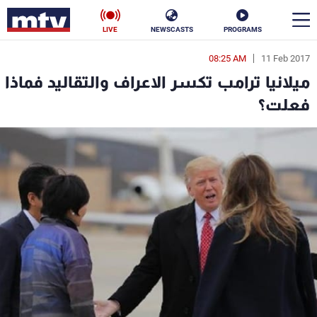
LIVE
NEWSCASTS
PROGRAMS
08:25 AM
11 Feb 2017
en
ميلانيا ترامب تكسر الاعراف والتقاليد فماذا
الأخبار
فعلت؟
سياسة
ناس
إقتصاد
فن
منوعات
رياضة
كأس العالم
البرامج
جدول البرامج