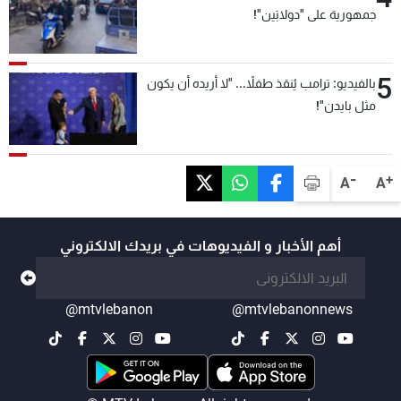
جمهورية على "دولابَين"!
5
بالفيديو: ترامب يُنقذ طفلاً... "لا أريده أن يكون
مثل بايدن"!
-
+
A
A
أهم الأخبار و الفيديوهات في بريدك الالكتروني
@mtvlebanon
@mtvlebanonnews