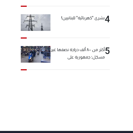
4
بشرى "كهربائية" للبنانيين!
5
أكثر من ٨٠٠ ألف دراجة نصفها غير
مسجّل: جمهورية على
"دولابَين"!