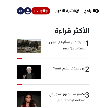
البرامج
نشرة الأخبار
LIVE
en
الأكثر قراءة
1
إسرائيليّون تسلّلوا الى لبنان...
وهذا ما حلّ بهم
2
من يصدّق الشيخ نعيم؟
3
تكسير سيارة نور غندور في
منطقة الرملة البيضاء