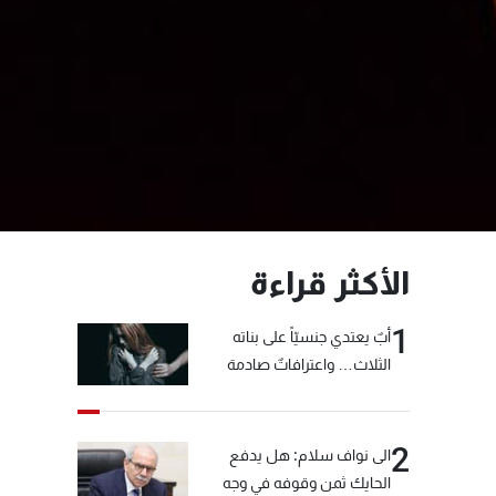
الأكثر قراءة
1
أبٌ يعتدي جنسيّاً على بناته
الثلاث… واعترافاتٌ صادمة
2
الى نواف سلام: هل يدفع
الحايك ثمن وقوفه في وجه