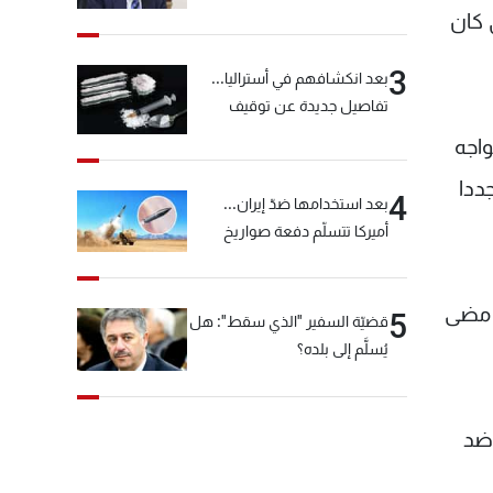
خيّاط؟
 كان
3
بعد انكشافهم في أستراليا...
تفاصيل جديدة عن توقيف
"شبكة الكوكايين"
واجه
ددا
4
بعد استخدامها ضدّ إيران...
أميركا تتسلّم دفعة صواريخ
كبيرة!
أكثر من أي وقت مضى
5
قضيّة السفير "الذي سقط": هل
يُسلَّم إلى بلده؟
 ضد