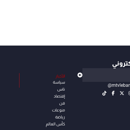
كتروني
الأخبار
سياسة
@mtvleba
ناس
إقتصاد
فن
منوعات
رياضة
كأس العالم