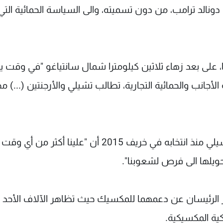
دونالد ترامب، من دون تسميته، والى السياسة الحمائية التي
، على بعد زهاء ثلاثين كيلومترا شمال سانتياغو "في وقت ي
أجانب والحمائية التجارية، تطالب تشيلي والأرجنتين (...) مج
واعتبر ماكري خلال الزيارة الرسمية الأولى له الى تشيلي منذ انتخابه في خريف 2015 أن "علينا 
حويلها الى فرص لشعوبنا".
بّر الرئيسان عن دعمهما للمكسيك حيث تظاهر الآلاف الأحد
ية المكسيكية.