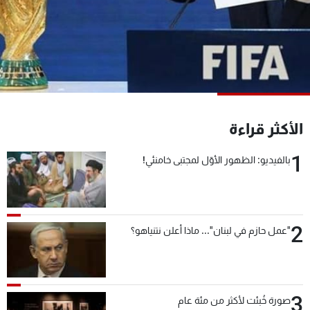
شاهد البرامج
الترددات
عن MTV
وظائف
الإنـتـاج
تواصل معنا
لاعلاناتكم
شروط الإسـتخدام
سياسة الخصوصية
الأكثر قراءة
1
بالفيديو: الظهور الأوّل لمجتبى خامنئي!
2
"عمل حازم في لبنان"... ماذا أعلن نتنياهو؟
3
صورة خُبئت لأكثر من مئة عام