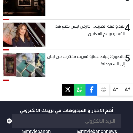
4
بعد واقعة الضرب... كارمن لبس تضع هذا
الفيديو برسم المعنيين
5
بالصورة: إحباط عمليّة تهريب مخدّرات من لبنان
إلى السعوديّة!
-
+
A
A
أهم الأخبار و الفيديوهات في بريدك الالكتروني
@mtvlebanon
@mtvlebanonnews