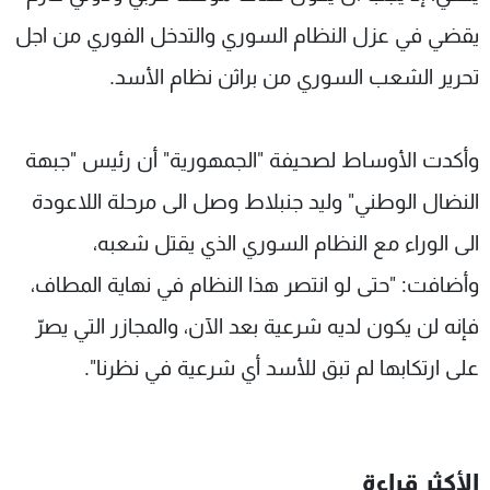
شاهد البرامج
يقضي في عزل النظام السوري والتدخل الفوري من اجل
الترددات
تحرير الشعب السوري من براثن نظام الأسد.
عن MTV
وظائف
الإنـتـاج
تواصل معنا
وأكدت الأوساط لصحيفة "الجمهورية" أن رئيس "جبهة
لاعلاناتكم
شروط الإسـتخدام
سياسة الخصوصية
النضال الوطني" وليد جنبلاط وصل الى مرحلة اللاعودة
الى الوراء مع النظام السوري الذي يقتل شعبه،
وأضافت: "حتى لو انتصر هذا النظام في نهاية المطاف،
فإنه لن يكون لديه شرعية بعد الآن، والمجازر التي يصرّ
على ارتكابها لم تبق للأسد أي شرعية في نظرنا".
الأكثر قراءة