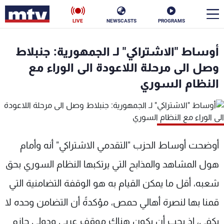
LIVE
NEWSCASTS
PROGRAMS
en
أوساط "الاشتراكي" لـ الجمهورية: جنبلاط
الأخبار
وصل الى مرحلة اللاعودة الى الوراء مع
النظام السوري
سياسة
ناس
إقتصاد
فن
منوعات
رياضة
أوضحت أوساط الحزب "التقدمي الاشتراكي" أنه وأمام
كأس العالم
هول المشاهد والمذابح التي يرتكبها النظام السوري بحق
شعبه، أقل ما يمكن القيام به هو الوقفة التضامنية التي
قمنا بها لنصرة أهالي حمص، مؤكدةً أن التضامن وحده لا
البرامج
يكفي، إذ يجب أن يكون هناك موقف عربي ودولي حازم
جدول البرامج