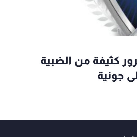
رور كثيفة من الضبية
لى جونية