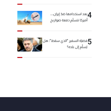
4
بعد استخدامها ضدّ إيران...
أميركا تتسلّم دفعة صواريخ
كبيرة!
5
قضيّة السفير "الذي سقط": هل
يُسلَّم إلى بلده؟