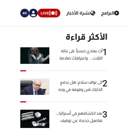
البرامج
نشرة الأخبار
LIVE
en
الأكثر قراءة
1
أبٌ يعتدي جنسيّاً على بناته
الثلاث… واعترافاتٌ صادمة
2
الى نواف سلام: هل يدفع
الحايك ثمن وقوفه في وجه
خيّاط؟
3
بعد انكشافهم في أستراليا...
تفاصيل جديدة عن توقيف
"شبكة الكوكايين"