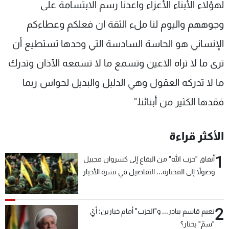
لهؤلاء الأبناء الأعزاء واعدنا رسم الابتسامة على
وجوههم واليوم لنا ملء الثقة ان فعلكم وعطاءكم
الإنساني هو الحاسة السادسة التي وحدها تستطيع أن
ترى ما لا تراه الاعين وتسمع ما لا تسمعه الآذان وتدرك
ما لا تدركه العقول وهي الدليل والبديل لحواس ربما
فقدها الكثير من أبنائنا."
الأكثر قراءة
1
أنفاق "حزب الله" من البقاع إلى كسروان فجبيل
وصولاً إلى المختارة... التفاصيل في نشرة الأخبار
بعد قليل
2
نعيم قاسم يبادر... و"الحزب" أمام خيارين: أيّ
"سمّ" يختار؟