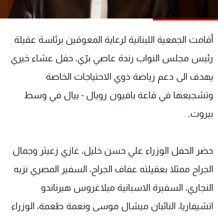
شاهد البرامج
الترددات
أقامت الجمعية اللبنانية لرعاية المعوقين برئاسة عقيلة
عن MTV
وظائف
رئيس مجلس النواب رندة عاصي برّي، حفل عشاء خيري
الإنـتـاج
تواصل معنا
يهدف الى دعم رياضة ذوي الاحتياجات الخاصة
لاعلاناتكم
شروط الإسـتخدام
سياسة الخصوصية
وتشجيعها في قاعة بافيون رويال - بيال في وسط
بيروت.
حضر الحفل الوزراء علي حسن خليل، غازي زعيتر وجمال
الجراح ممثلا بعقيلته عفاف الجراح، السفير المصري نزيه
النجاري، السفيرة الاسبانية ميلاغروس هيرناندو
اتشيفاريا، النائبان ميشال موسى ونعمة طعمة، الوزراء