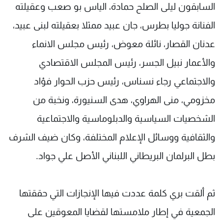
السابقون ليلى الصلح حمادة، الياس بو صعب وعقيلته
الفنانة جوليا بطرس، جان عبيد ممثلا بعقيلته لبنى عبيد،
عدنان القصار، نائلة معوض، ‏رئيس مجلس الانماء
والأعمار نبيل الجسر، رئيس المجلس الاقتصادي
والاجتماعي رجاء نسناس، رئيس حزب الحوار فؤاد
مخزومي، منى الهراوي، هدى السنيورة، ونخبة من
الشخصيات السياسية والدبلوماسية ‏والاجتماعية
والثقافية ووسائل الإعلام المختلفة، وكان ضيف الشرف
بطل البرلمان البريطاني اللبناني الأصل علي جواد.
ثم ألقت بري كلمة عددت فيها الإنجازات التي حققتها
الجمعية في إطار ملامستها لقضايا المعوقين على