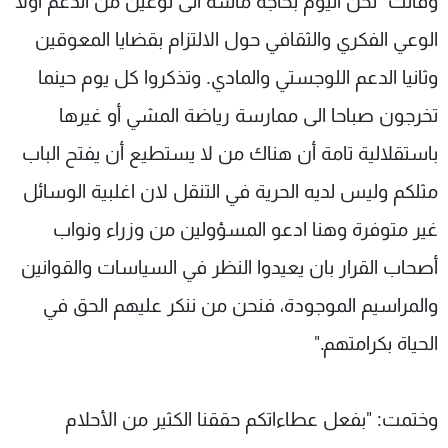
وقالت "نحن اليوم بحاجة ماسة الى نوعين من الدعم أولا
الوعي الفكري والثقافي حول الالتزام بقضايا المعوقين
وثانيا الدعم اللوجستي والمادي. ‏وتذكروا كل يوم حينما
تخرجون صباحا الى ممارسة رياضة المشي أو غيرها
باستقلالية تامة أن هناك من لا يستطيع أن يفتح الباب
مثلكم وليس لديه الحرية في التنقل لان اغلبية الوسائل
غير متوفرة وهنا ادعو المسؤولين من وزراء ونواب
أصحاب القرار بان يعيدوا النظر في السياسات والقوانين
والمراسيم الموجودة، فنحن من ننكر عليهم الحق في
الحياة بكرامتهم."
وختمت: "بفعل عطاءاتكم حققنا الكثير من الأحلام