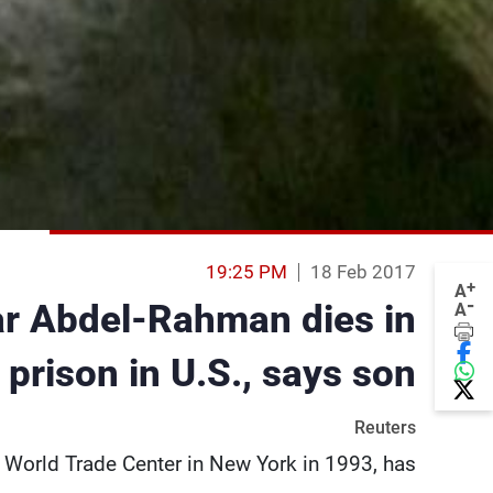
19:25 PM
18 Feb 2017
+
A
-
r Abdel-Rahman dies in
A
prison in U.S., says son
Reuters
World Trade Center in New York in 1993, has