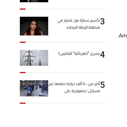
3
تكسير سيارة نور غندور في
منطقة الرملة البيضاء
Amm
4
بشرى "كهربائية" للبنانيين!
5
أكثر من ٨٠٠ ألف دراجة نصفها غير
مسجّل: جمهورية على
"دولابَين"!