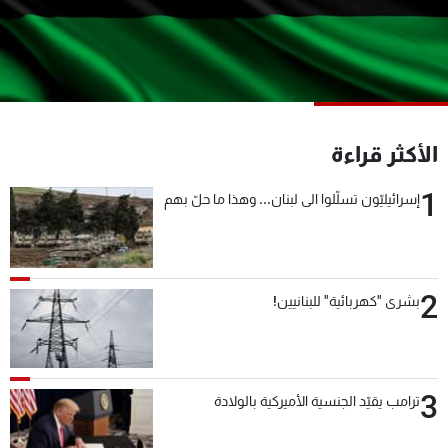
شاهد البرامج
الترددات
عن MTV
وظائف
الإنـتـاج
تواصل معنا
الأكثر قراءة
لاعلاناتكم
شروط الإسـتخدام
سياسة الخصوصية
1
إسرائيليّون تسلّلوا الى لبنان... وهذا ما حلّ بهم
2
بشرى "كهربائية" للبنانيين!
3
ترامب يقيّد الجنسية الأميركية بالولادة