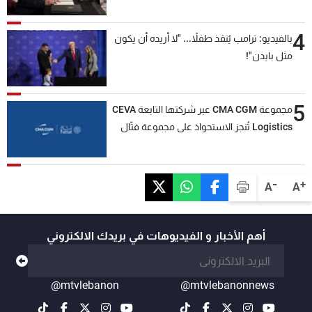
4
بالفيديو: ترامب يُنقذ طفلاً... "لا أريده أن يكون
مثل بايدن"!
5
مجموعة CMA CGM عبر شركتها التابعة CEVA
Logistics تُنجز الاستحواذ على مجموعة فتّال
-
+
A
A
أهم الأخبار و الفيديوهات في بريدك الالكتروني
@mtvlebanon
@mtvlebanonnews