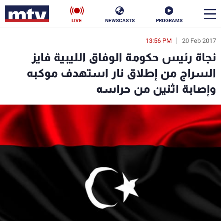
LIVE
NEWSCASTS
PROGRAMS
13:56 PM
20 Feb 2017
en
نجاة رئيس حكومة الوفاق الليبية فايز
الأخبار
السراج من إطلاق نار استهدف موكبه
وإصابة اثنين من حراسه
سياسة
ناس
إقتصاد
فن
منوعات
رياضة
كأس العالم
البرامج
جدول البرامج