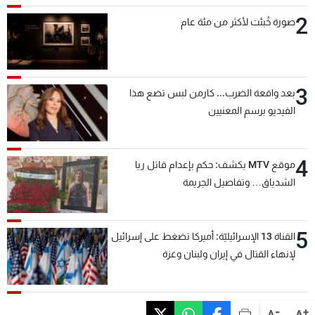
2
صورة خُبئت لأكثر من مئة عام
3
بعد واقعة الضرب... كارمن لبس تضع هذا
الفيديو برسم المعنيين
4
موقع MTV يكشف: حكم بإعدام قاتل ريا
الشدياق… وتفاصيل الجريمة
5
القناة 13 الإسرائيليّة: أميركا تضغط على إسرائيل
لإنهاء القتال في إيران ولبنان وغزة
-
+
A
A