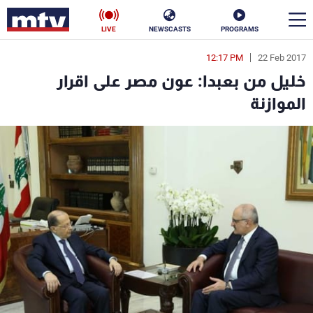
LIVE
NEWSCASTS
PROGRAMS
12:17 PM
22 Feb 2017
en
خليل من بعبدا: عون مصر على اقرار
الأخبار
الموازنة
سياسة
ناس
إقتصاد
فن
منوعات
رياضة
كأس العالم
البرامج
جدول البرامج