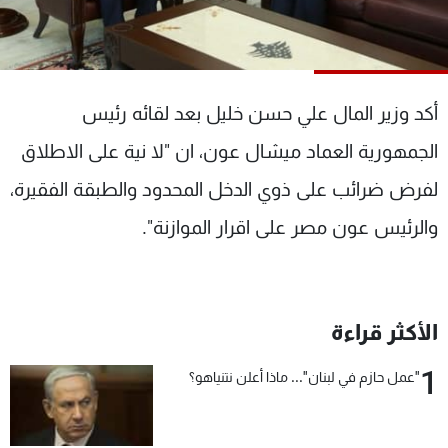
شاهد البرامج
الترددات
أكد وزير المال علي حسن خليل بعد لقائه رئيس
عن MTV
وظائف
الإنـتـاج
تواصل معنا
الجمهورية العماد ميشال عون، ان "لا نية على الاطلاق
لاعلاناتكم
شروط الإسـتخدام
سياسة الخصوصية
لفرض ضرائب على ذوي الدخل المحدود والطبقة الفقيرة،
والرئيس عون مصر على اقرار الموازنة".
الأكثر قراءة
1
"عمل حازم في لبنان"... ماذا أعلن نتنياهو؟