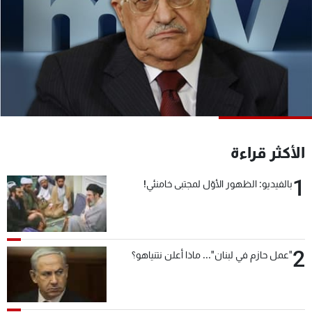
شاهد البرامج
الترددات
عن MTV
وظائف
الإنـتـاج
تواصل معنا
لاعلاناتكم
شروط الإسـتخدام
سياسة الخصوصية
الأكثر قراءة
1
بالفيديو: الظهور الأوّل لمجتبى خامنئي!
2
"عمل حازم في لبنان"... ماذا أعلن نتنياهو؟