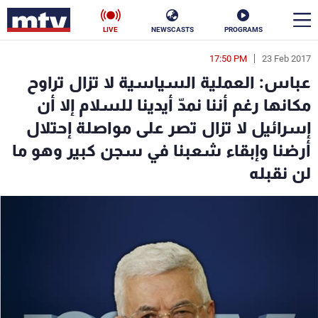
LIVE
NEWSCASTS
PROGRAMS
17:50 PM
23 Feb 2017
en
عباس: العملية السياسية لا تزال تراوح
الأخبار
مكانها رغم أننا نمدّ أيدينا للسلام إلا أن
إسرائيل لا تزال تصر على مواصلة إحتلال
سياسة
ناس
أرضنا وإبقاء شعبنا في سجن كبير وهو ما
إقتصاد
فن
لن نقبله
منوعات
رياضة
كأس العالم
البرامج
جدول البرامج