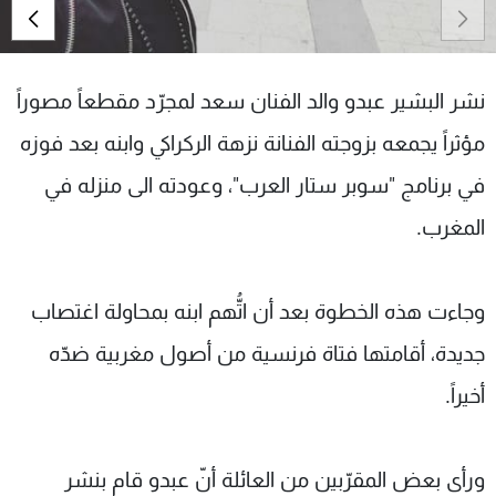
شاهد البرامج
الترددات
نشر البشير عبدو والد الفنان سعد لمجرّد مقطعاً مصوراً
عن MTV
وظائف
مؤثراً يجمعه بزوجته الفنانة نزهة الركراكي وابنه بعد فوزه
الإنـتـاج
تواصل معنا
لاعلاناتكم
شروط الإسـتخدام
في برنامج "سوبر ستار العرب"، وعودته الى منزله في
سياسة الخصوصية
المغرب.
وجاءت هذه الخطوة بعد أن اتُّهم ابنه بمحاولة اغتصاب
جديدة، أقامتها فتاة فرنسية من أصول مغربية ضدّه
أخيراً.
ورأى بعض المقرّبين من العائلة أنّ عبدو قام بنشر