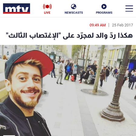
LIVE
NEWSCASTS
PROGRAMS
09:49 AM
25 Feb 2017
en
هكذا ردّ والد لمجرّد على "الإغتصاب الثالث"
الأخبار
سياسة
ناس
إقتصاد
فن
منوعات
رياضة
كأس العالم
البرامج
جدول البرامج