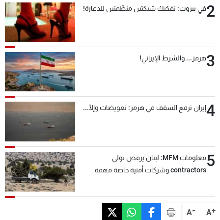
2
في بيروت: تفكيك شبكتين منظّمتين للدعارة!
3
هرمز... والشرط الإيراني!
4
إيران ترفع السقف في هرمز: تعويضات وإلّا...
5
معلومات MFM: لبنان يرفض تولي
contractors وشركات أمنية خاصة مهمة
التحقق من نزع سلاح "حزب الله"
-
+
A
A