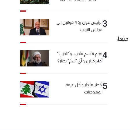
المختارة... التفاصيل في نشرة
الأخبار بعد قليل
3
الرئيس عون ردّ 4 قوانين إلى
مجلس النواب
منها،
4
نعيم قاسم يبادر... و"الحزب"
أمام خيارين: أيّ "سمّ" يختار؟
5
أخطر ما دار داخل غرفة
المفاوضات