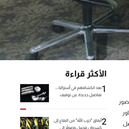
الأكثر قراءة
1
بعد انكشافهم في أستراليا...
تفاصيل جديدة عن توقيف
حضور
"شبكة الكوكايين"
ور
2
أنفاق "حزب الله" من البقاع إلى
صل
كسروان فجبيل وصولاً إلى