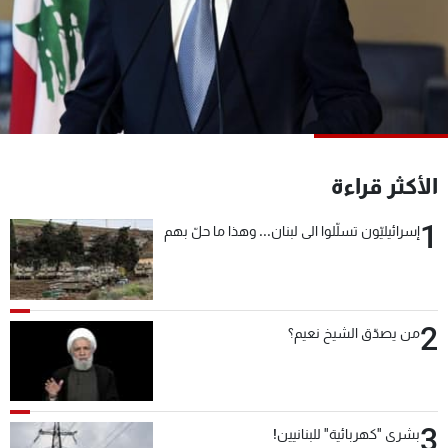
شاهد البرامج
الترددات
عن MTV
وظائف
الإنـتـاج
تواصل معنا
لاعلاناتكم
شروط الإسـتخدام
سياسة الخصوصية
الأكثر قراءة
1
إسرائيليّون تسلّلوا الى لبنان... وهذا ما حلّ بهم
2
من يصدّق الشيخ نعيم؟
3
بشرى "كهربائية" للبنانيين!