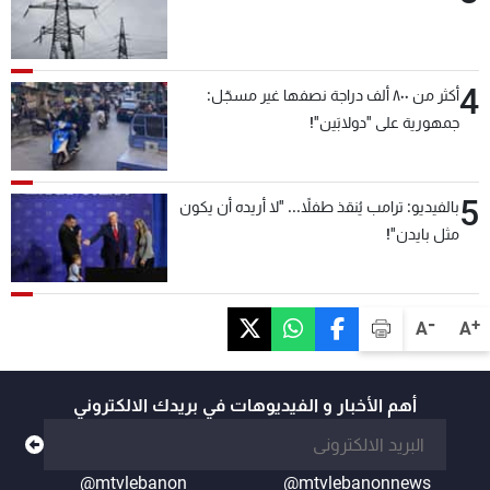
4
أكثر من ٨٠٠ ألف دراجة نصفها غير مسجّل:
جمهورية على "دولابَين"!
5
بالفيديو: ترامب يُنقذ طفلاً... "لا أريده أن يكون
مثل بايدن"!
-
+
A
A
أهم الأخبار و الفيديوهات في بريدك الالكتروني
@mtvlebanon
@mtvlebanonnews