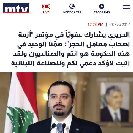
LIVE
NEWSCASTS
PROGRAMS
12:23 PM
28 Feb 2017
en
الحريري يشارك عفويّاً في مؤتمر "أزمة
الأخبار
اصحاب معامل الحجر": همّنا الوحيد في
هذه الحكومة هو انتم والصناعيون ولقد
سياسة
ناس
اتيت لاؤكد دعمي لكم وللصناعة اللبنانية
إقتصاد
فن
منوعات
رياضة
كأس العالم
البرامج
جدول البرامج