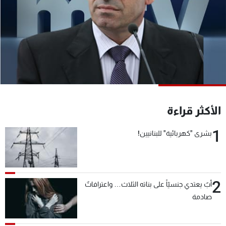
شاهد البرامج
الترددات
عن MTV
وظائف
الإنـتـاج
تواصل معنا
لاعلاناتكم
شروط الإسـتخدام
سياسة الخصوصية
الأكثر قراءة
1
بشرى "كهربائية" للبنانيين!
2
أبٌ يعتدي جنسيّاً على بناته الثلاث… واعترافاتٌ
صادمة