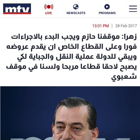
LIVE
NEWSCASTS
PROGRAMS
13:01 PM
28 Feb 2017
en
زهرا: موقفنا حازم ويجب البدء بالاجراءات
الأخبار
فورا وعلى القطاع الخاص ان يقدم عروضه
ويبقي للدولة عملية النقل والجباية لكي
سياسة
ناس
يصبح لاحقا قطاعا مربحا ولسنا في موقف
إقتصاد
فن
شعبوي
منوعات
رياضة
كأس العالم
البرامج
جدول البرامج