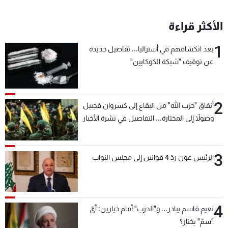
شاهد البرامج
الترددات
الأكثر قراءة
1
بعد انكشافهم في أستراليا... تفاصيل جديدة
عن MTV
وظائف
عن توقيف "شبكة الكوكايين"
الإنـتـاج
تواصل معنا
لاعلاناتكم
شروط الإسـتخدام
سياسة الخصوصية
2
أنفاق "حزب الله" من البقاع إلى كسروان فجبيل
وصولاً إلى المختارة... التفاصيل في نشرة الأخبار
بعد قليل
3
الرئيس عون ردّ 4 قوانين إلى مجلس النواب
4
نعيم قاسم يبادر... و"الحزب" أمام خيارين: أيّ
"سمّ" يختار؟